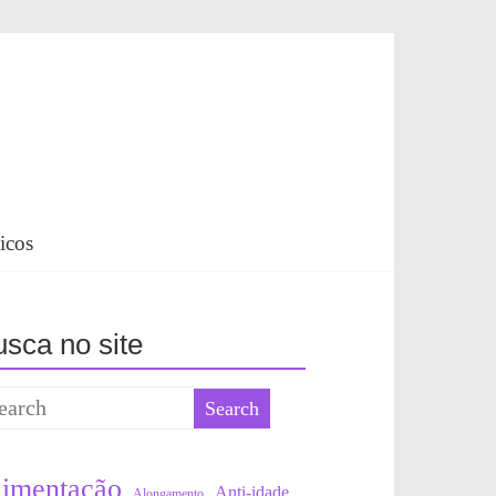
icos
sca no site
limentação
Anti-idade
Alongamento