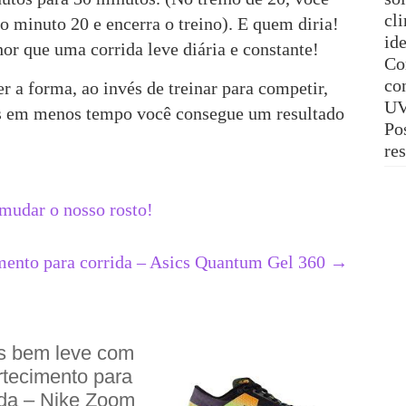
cl
o minuto 20 e encerra o treino). E quem diria!
ide
or que uma corrida leve diária e constante!
Co
con
r a forma, ao invés de treinar para competir,
UV
ois em menos tempo você consegue um resultado
Pos
re
udar o nosso rosto!
ento para corrida – Asics Quantum Gel 360
→
s bem leve com
tecimento para
ida – Nike Zoom