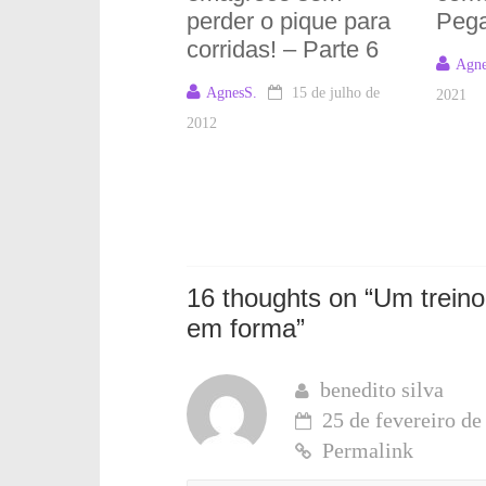
perder o pique para
Pega
corridas! – Parte 6
Agne
AgnesS.
15 de julho de
2021
2012
16 thoughts on “
Um treino 
em forma
”
benedito silva
25 de fevereiro de
Permalink