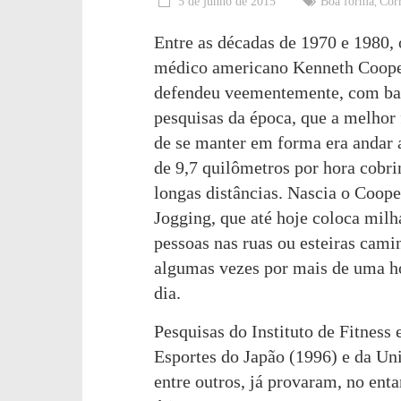
5 de junho de 2015
Boa forma
Cor
,
feliz!
Entre as décadas de 1970 e 1980, 
médico americano Kenneth Coop
defendeu veementemente, com b
pesquisas da época, que a melhor
de se manter em forma era andar 
de 9,7 quilômetros por hora cobr
longas distâncias. Nascia o Coope
Jogging, que até hoje coloca milh
pessoas nas ruas ou esteiras cam
algumas vezes por mais de uma h
dia.
Pesquisas do Instituto de Fitness 
Esportes do Japão (1996) e da U
entre outros, já provaram, no enta