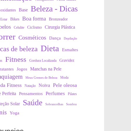
Beleza - Dicas
Base
oxidantes
Boa forma
Bikes
Bronzeador
Estar
belos
Cirurgia Plástica
Ciclismo
Celulite
orrer
Cosméticos
Dança
Depilação
Dieta
cas de beleza
Esmaltes
Fitness
Gravidez
as
Gordura Localizada
Manchas na Pele
ratantes
Jogos
quiagem
Moda
Meus Cremes de Beleza
da Fitness
Pele oleosa
Noiva
Natação
Perfumes
e Perfeita
Pensamentos
Pilates
Saúde
teção Solar
Sobrancelhas
Sombra
nis
Yoga