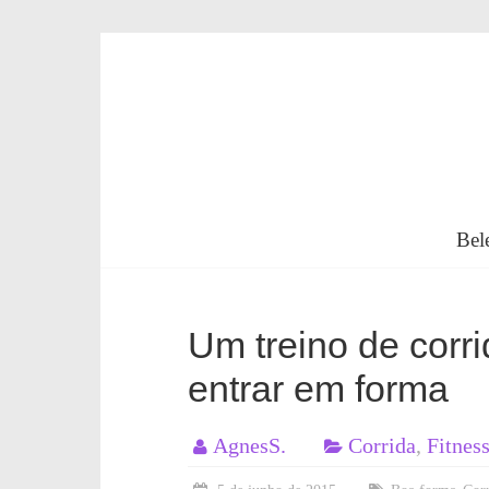
Skip
to
content
Beleza
em
Bel
Forma
Um treino de corri
entrar em forma
Você
naturalmente
bela,
AgnesS.
Corrida
,
Fitnes
saudável
e