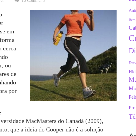
rer
16 Comments
Anti
o
Bem 
er
Ca
ase em
C
 forma
a cerca
Di
indo
Estri
r, ou
Hid
ares de
Ma
inhando
Mo
ora por
Pel
Pro
e
Tê
niversidade MacMasters do Canadá (2009),
nto, que a ideia do Cooper não é a solução