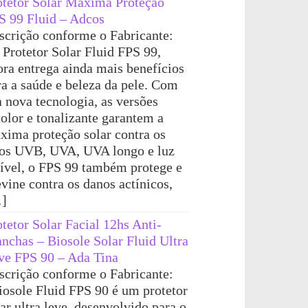
otetor Solar Máxima Proteção
S 99 Fluid – Adcos
scrição conforme o Fabricante:
 Protetor Solar Fluid FPS 99,
ora entrega ainda mais benefícios
ra a saúde e beleza da pele. Com
a nova tecnologia, as versões
color e tonalizante garantem a
xima proteção solar contra os
ios UVB, UVA, UVA longo e luz
sível, o FPS 99 também protege e
evine contra os danos actínicos,
]
otetor Solar Facial 12hs Anti-
nchas – Biosole Solar Fluid Ultra
ve FPS 90 – Ada Tina
scrição conforme o Fabricante:
iosole Fluid FPS 90 é um protetor
ar ultra leve, desenvolvido para o