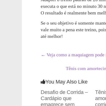
executa o que está no minuto 30 n
O resultado é realmente bem melh
Se o seu objetivo é somente mante
vale muito a pena este treino, p
até melhor!
←
Veja como a maquiagem pode m
Tênis com amortecim
You May Also Like
Desafio de Corrida –
Têni
Cardápio que
amor
emagrece sem
corr