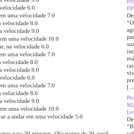
Pr
 velocidade 6.0
FP
em uma velocidade 7.0
De
“O
 velocidade 8.0
ag
 velocidade 9.0
pa
 em uma velocidade 10.0
su
r, na velocidade 6.0
in
em uma velocidade 7.0
má
 velocidade 8.0
ra
 velocidade 9.0
vi
 velocidade 6.0
pr
em uma velocidade 7.0
[…
 velocidade 8.0
Pr
 velocidade 9.0
Ma
 em uma velocidade 10.0
Le
tar a andar em uma velocidade 5.0
De
“B
utos para 30 minutos. (No treino de 20, você
sol