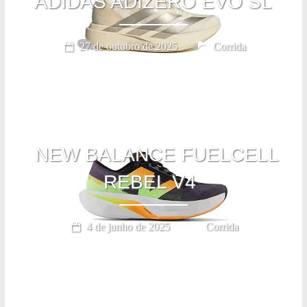
ADIDAS ADIZERO EVO SL
27 de outubro de 2025
Corrida
NEW BALANCE FUELCELL
REBEL V4
4 de junho de 2025
Corrida