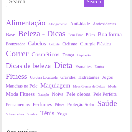
Alimentação
Anti-idade
Antioxidantes
Alongamento
Beleza - Dicas
Boa forma
Base
Bikes
Bem Estar
Cabelos
Cirurgia Plástica
Bronzeador
Ciclismo
Celulite
Correr
Cosméticos
Dança
Depilação
Dieta
Dicas de beleza
Esmaltes
Estrias
Fitness
Hidratantes
Jogos
Gravidez
Gordura Localizada
Maquiagem
Manchas na Pele
Moda
Meus Cremes de Beleza
Moda Fitness
Pele oleosa
Noiva
Pele Perfeita
Natação
Saúde
Perfumes
Proteção Solar
Pensamentos
Pilates
Tênis
Yoga
Sobrancelhas
Sombra