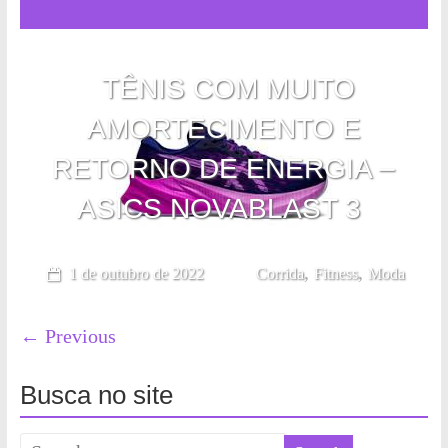
TÊNIS COM MUITO
AMORTECIMENTO E
RETORNO DE ENERGIA –
ASICS NOVABLAST 3
,
,
1 de outubro de 2022
Corrida
Fitness
Moda
← Previous
Busca no site