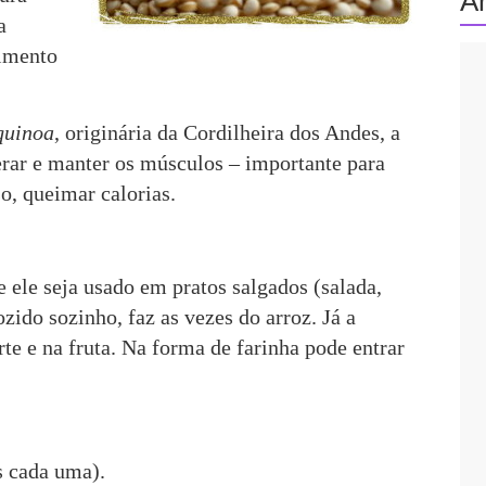
A
a
limento
quinoa
, originária da Cordilheira dos Andes, a
erar e manter os músculos – importante para
o, queimar calorias.
 ele seja usado em pratos salgados (salada,
ozido sozinho, faz as vezes do arroz. Já a
te e na fruta. Na forma de farinha pode entrar
s cada uma).