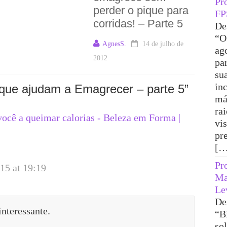
Pr
perder o pique para
FP
corridas! – Parte 5
De
“O
AgnesS.
14 de julho de
ag
2012
pa
su
in
que ajudam a Emagrecer – parte 5
”
má
ra
ocê a queimar calorias - Beleza em Forma |
vi
pr
[…
Pr
15 at 19:19
Ma
Le
De
interessante.
“B
sol