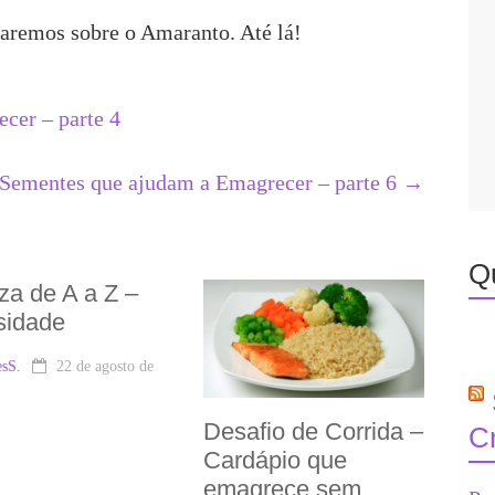
laremos sobre o Amaranto. Até lá!
cer – parte 4
Sementes que ajudam a Emagrecer – parte 6
→
Q
za de A a Z –
sidade
sS.
22 de agosto de
Desafio de Corrida –
C
Cardápio que
emagrece sem