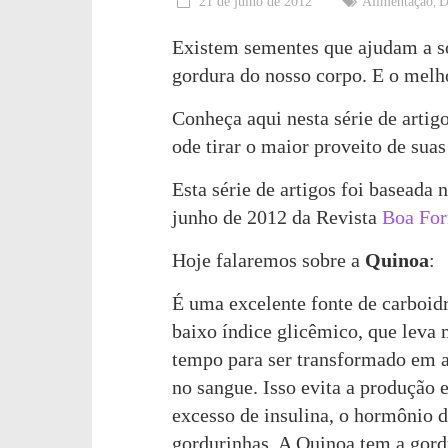
21 de julho de 2012
Alimentação
D
,
feliz!
Existem sementes que ajudam a so
gordura do nosso corpo. E o melho
Conheça aqui nesta série de arti
ode tirar o maior proveito de suas
Esta série de artigos foi baseada
junho de 2012 da Revista
Boa Fo
Hoje falaremos sobre a
Quinoa
:
É uma excelente fonte de carboid
baixo índice glicêmico, que leva 
tempo para ser transformado em 
no sangue. Isso evita a produção
excesso de insulina, o hormônio 
gordurinhas. A Quinoa tem a gord