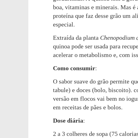
boa, vitaminas e minerais. Mas é 
proteína que faz desse grão um a
especial.
Extraída da planta
Chenopodium 
quinoa pode ser usada para recup
acelerar o metabolismo e, com iss
Como consumir
:
O sabor suave do grão permite que
tabule) e doces (bolo, biscoito). c
versão em flocos vai bem no iogur
em receitas de pães e bolos.
Dose diária
:
2 a 3 colheres de sopa (75 caloria