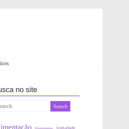
icos
sca no site
limentação
Anti-idade
Alongamento