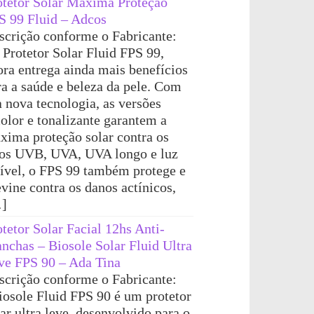
otetor Solar Máxima Proteção
S 99 Fluid – Adcos
scrição conforme o Fabricante:
 Protetor Solar Fluid FPS 99,
ora entrega ainda mais benefícios
ra a saúde e beleza da pele. Com
a nova tecnologia, as versões
color e tonalizante garantem a
xima proteção solar contra os
ios UVB, UVA, UVA longo e luz
sível, o FPS 99 também protege e
evine contra os danos actínicos,
]
otetor Solar Facial 12hs Anti-
nchas – Biosole Solar Fluid Ultra
ve FPS 90 – Ada Tina
scrição conforme o Fabricante:
iosole Fluid FPS 90 é um protetor
ar ultra leve, desenvolvido para o