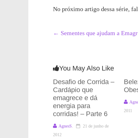
No próximo artigo dessa série, fa
←
Sementes que ajudam a Emagre
You May Also Like
Desafio de Corrida –
Bele
Cardápio que
Obe
emagrece e dá
Agne
energia para
2011
corridas! – Parte 6
AgnesS.
21 de junho de
2012