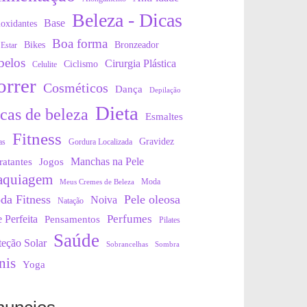
Beleza - Dicas
Base
oxidantes
Boa forma
Bikes
Bronzeador
Estar
belos
Cirurgia Plástica
Ciclismo
Celulite
orrer
Cosméticos
Dança
Depilação
Dieta
cas de beleza
Esmaltes
Fitness
Gravidez
as
Gordura Localizada
Manchas na Pele
ratantes
Jogos
quiagem
Moda
Meus Cremes de Beleza
da Fitness
Pele oleosa
Noiva
Natação
Perfumes
e Perfeita
Pensamentos
Pilates
Saúde
teção Solar
Sobrancelhas
Sombra
nis
Yoga