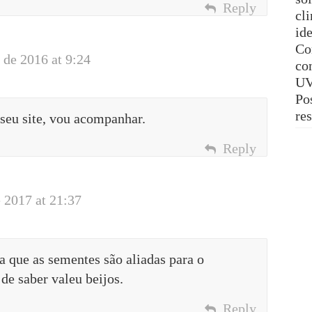
Reply
cl
ide
Co
de 2016 at 9:24
con
UV
Pos
re
 seu site, vou acompanhar.
Reply
 2017 at 21:37
a que as sementes são aliadas para o
de saber valeu beijos.
Reply