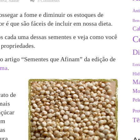
ieta
Saúde
5 Comments
,
Anti
ssegar a fome e diminuir os estoques de
Bem 
r é que são fáceis de incluir em nossa dieta.
Ca
gos cada uma dessas sementes e veja como você
C
 propriedades.
Di
 no artigo “Sementes que Afinam” da edição de
Estri
rma
.
Hid
Ma
Mo
rato de
Pel
mais
Pro
açúcar
Tê
 em
das
ura