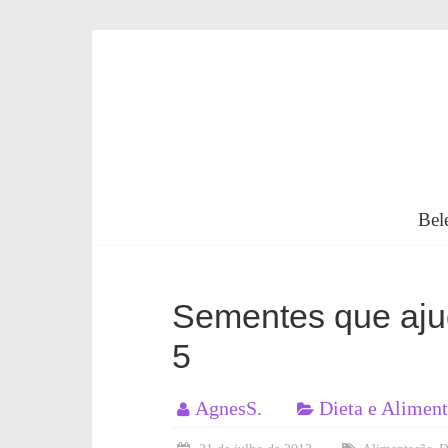
Skip
to
content
Beleza
em
Bel
Forma
Sementes que aju
5
Você
naturalmente
bela,
AgnesS.
Dieta e Alimen
saudável
e