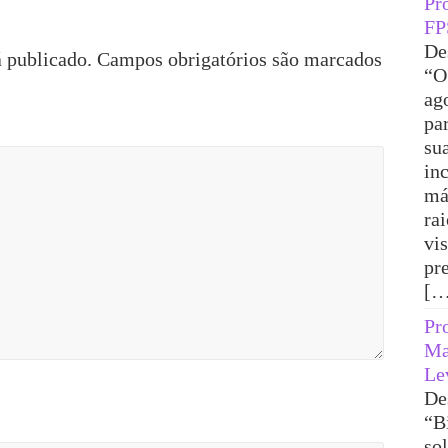
Pr
FP
De
 publicado.
Campos obrigatórios são marcados
“O
ag
pa
su
in
má
ra
vi
pr
[…
Pr
Ma
Le
De
“B
sol