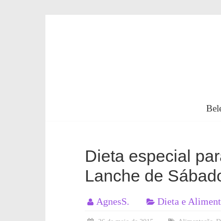
Skip
to
content
Beleza
em
Bel
Forma
Dieta especial par
Lanche de Sábad
Você
naturalmente
bela,
AgnesS.
Dieta e Alimen
saudável
e