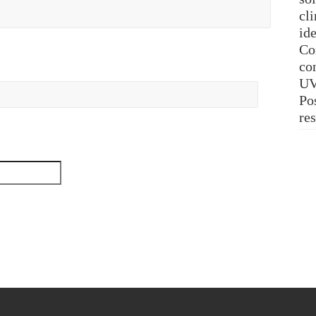
cl
ide
Co
con
UV
Pos
re