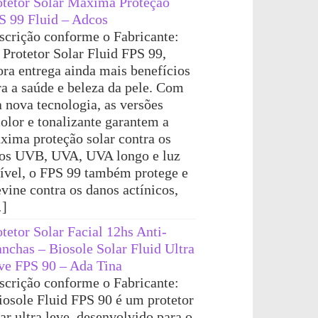
otetor Solar Máxima Proteção
S 99 Fluid – Adcos
scrição conforme o Fabricante:
 Protetor Solar Fluid FPS 99,
ora entrega ainda mais benefícios
ra a saúde e beleza da pele. Com
a nova tecnologia, as versões
color e tonalizante garantem a
xima proteção solar contra os
ios UVB, UVA, UVA longo e luz
sível, o FPS 99 também protege e
evine contra os danos actínicos,
]
otetor Solar Facial 12hs Anti-
nchas – Biosole Solar Fluid Ultra
ve FPS 90 – Ada Tina
scrição conforme o Fabricante:
iosole Fluid FPS 90 é um protetor
ar ultra leve, desenvolvido para o