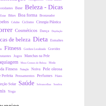
Beleza - Dicas
Base
oxidantes
Boa forma
Bikes
Bronzeador
Estar
belos
Cirurgia Plástica
Ciclismo
Celulite
orrer
Cosméticos
Dança
Depilação
Dieta
cas de beleza
Esmaltes
Fitness
Gravidez
as
Gordura Localizada
Manchas na Pele
ratantes
Jogos
quiagem
Moda
Meus Cremes de Beleza
da Fitness
Pele oleosa
Noiva
Natação
Perfumes
e Perfeita
Pensamentos
Pilates
Saúde
teção Solar
Sobrancelhas
Sombra
nis
Yoga