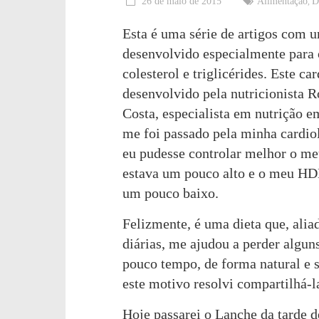
26 de maio de 2015
Alimentação
D
,
feliz!
Esta é uma série de artigos com 
desenvolvido especialmente para 
colesterol e triglicérides. Este ca
desenvolvido pela nutricionista 
Costa, especialista em nutrição e
me foi passado pela minha cardio
eu pudesse controlar melhor o m
estava um pouco alto e o meu HD
um pouco baixo.
Felizmente, é uma dieta que, ali
diárias, me ajudou a perder algun
pouco tempo, de forma natural e 
este motivo resolvi compartilhá-
Hoje passarei o Lanche da tarde 