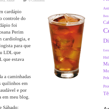
ieta
Saúde
0 Comment
,
Anti
um cardápio
Bem 
o controle do
Ca
rdápio foi
C
Rosana Perim
m cardiologia, e
Di
logista para que
Estri
eu LDL que
Hid
L que estava
Ma
Mo
ada a caminhadas
Pel
s quilinhos em
Pro
saudável e por
Tê
la em meu blog.
de Sábado: