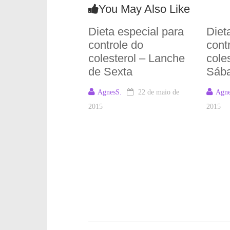
You May Also Like
Dieta especial para
Diet
controle do
cont
colesterol – Lanche
cole
de Sexta
Sáb
AgnesS.
22 de maio de
Agne
2015
2015