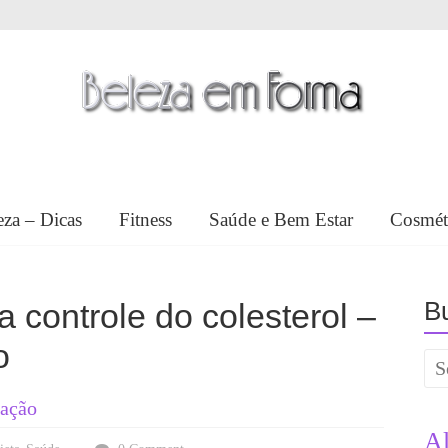
eza – Dicas
Fitness
Saúde e Bem Estar
Cosmét
Bu
a controle do colesterol –
o
tação
A