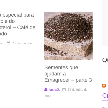
a especial para
role do
sterol – Café de
ado
sS.
24 de maio de
Q
Sementes que
ajudam a
Emagrecer – parte 3
AgnesS.
19 de julho de
C
2012