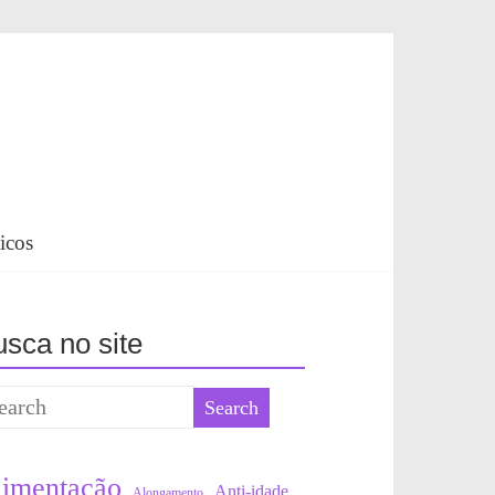
icos
sca no site
limentação
Anti-idade
Alongamento