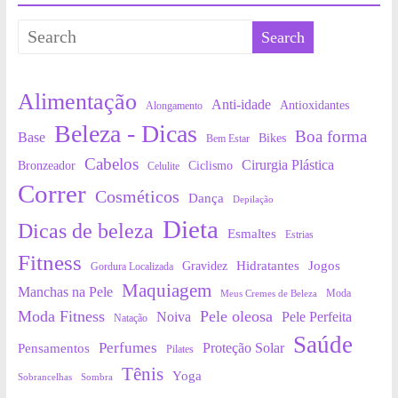
Alimentação
Anti-idade
Antioxidantes
Alongamento
Beleza - Dicas
Boa forma
Base
Bikes
Bem Estar
Cabelos
Cirurgia Plástica
Bronzeador
Ciclismo
Celulite
Correr
Cosméticos
Dança
Depilação
Dieta
Dicas de beleza
Esmaltes
Estrias
Fitness
Hidratantes
Jogos
Gravidez
Gordura Localizada
Maquiagem
Manchas na Pele
Moda
Meus Cremes de Beleza
Moda Fitness
Pele oleosa
Noiva
Pele Perfeita
Natação
Saúde
Perfumes
Proteção Solar
Pensamentos
Pilates
Tênis
Yoga
Sobrancelhas
Sombra