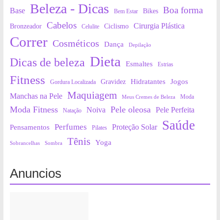
Beleza - Dicas
Boa forma
Base
Bikes
Bem Estar
Cabelos
Cirurgia Plástica
Bronzeador
Ciclismo
Celulite
Correr
Cosméticos
Dança
Depilação
Dieta
Dicas de beleza
Esmaltes
Estrias
Fitness
Hidratantes
Jogos
Gravidez
Gordura Localizada
Maquiagem
Manchas na Pele
Moda
Meus Cremes de Beleza
Moda Fitness
Pele oleosa
Noiva
Pele Perfeita
Natação
Saúde
Perfumes
Proteção Solar
Pensamentos
Pilates
Tênis
Yoga
Sobrancelhas
Sombra
Anuncios